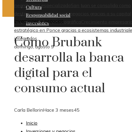
nearshoring especializado
San Juan se consolida como
Cultura
destino competitivo para negocios gracias a su capital
Responsabilidad social
Inversiones y negocios
humano y ubicación geográfica
Crecimiento empresaria
Inversiones
estratégico en Ponce gracias a ecosistemas industrial
Cómo Brubank
integrados
domingo, agosto 9
desarrolla la banca
digital para el
consumo actual
Carla Bellorin
Hace 3 meses
45
Inicio
Inversiones y negocios