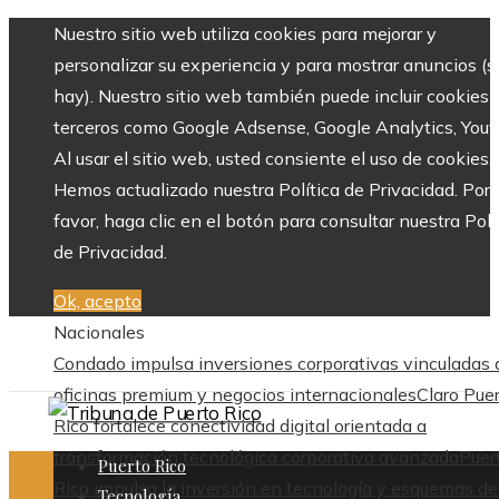
Nuestro sitio web utiliza cookies para mejorar y
personalizar su experiencia y para mostrar anuncios (si
hay). Nuestro sitio web también puede incluir cookies 
terceros como Google Adsense, Google Analytics, Yout
Al usar el sitio web, usted consiente el uso de cookies.
Hemos actualizado nuestra Política de Privacidad. Por
favor, haga clic en el botón para consultar nuestra Polí
de Privacidad.
Ok, acepto
Nacionales
Condado impulsa inversiones corporativas vinculadas 
oficinas premium y negocios internacionales
Claro Pue
Rico fortalece conectividad digital orientada a
transformación tecnológica corporativa avanzada
Puer
Puerto Rico
Rico impulsa la inversión en tecnología y esquemas de
Tecnología