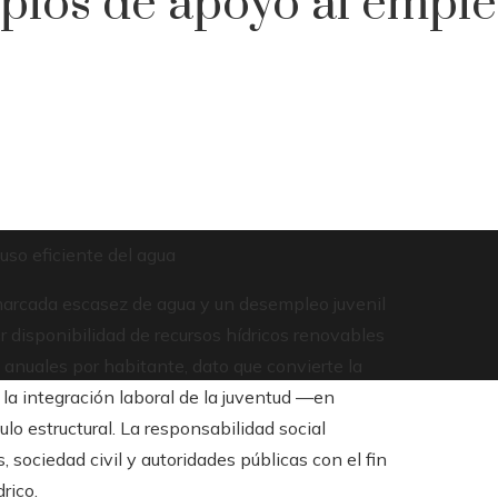
plos de apoyo al emple
uso eficiente del agua
marcada escasez de agua y un desempleo juvenil
 disponibilidad de recursos hídricos renovables
anuales por habitante, dato que convierte la
r, la integración laboral de la juventud —en
o estructural. La responsabilidad social
sociedad civil y autoridades públicas con el fin
rico.