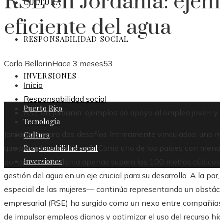
RSE en Jordania: ejem
CULTURA
eficiente del agua
RESPONSABILIDAD SOCIAL
Carla Bellorin
Hace 3 meses
53
INVERSIONES
Inicio
Responsabilidad social
Puerto Rico
RSE en Jordania: ejemplos de apoyo al empleo joven y 
Tecnología
Jordania encara dos desafíos íntimamente vinculados: una 
Cultura
Responsabilidad social
que persiste en el tiempo. Como uno de los países con menor
Inversiones
por persona, Jordania apenas supera los 100 metros cúbicos 
gestión del agua en un eje crucial para su desarrollo. A la pa
especial de las mujeres— continúa representando un obstácul
empresarial (RSE) ha surgido como un nexo entre compañías, 
de impulsar empleos dignos y optimizar el uso del recurso híd