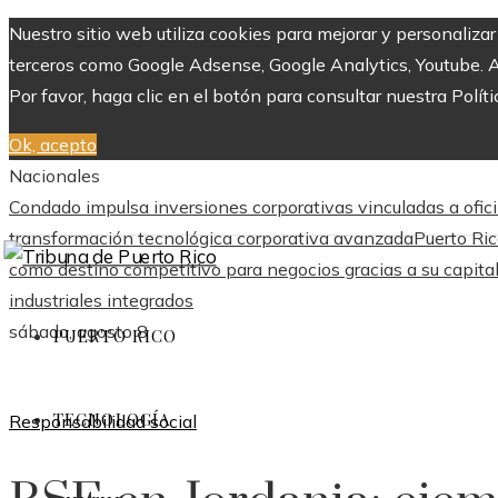
Nuestro sitio web utiliza cookies para mejorar y personaliza
terceros como Google Adsense, Google Analytics, Youtube. Al 
Por favor, haga clic en el botón para consultar nuestra Políti
Ok, acepto
Nacionales
Condado impulsa inversiones corporativas vinculadas a ofic
transformación tecnológica corporativa avanzada
Puerto Ric
como destino competitivo para negocios gracias a su capita
industriales integrados
sábado, agosto 8
PUERTO RICO
TECNOLOGÍA
Responsabilidad social