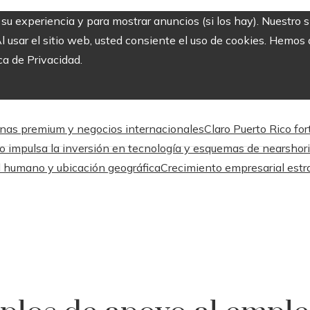
r su experiencia y para mostrar anuncios (si los hay). Nuestro 
usar el sitio web, usted consiente el uso de cookies. Hemos a
ca de Privacidad.
inas premium y negocios internacionales
Claro Puerto Rico for
o impulsa la inversión en tecnología y esquemas de nearshor
l humano y ubicación geográfica
Crecimiento empresarial estr