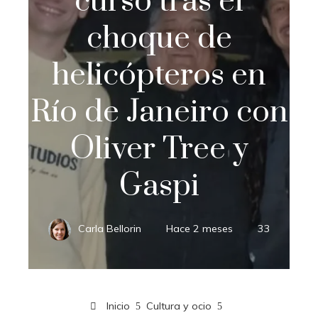
curso tras el
choque de
helicópteros en
Río de Janeiro con
Oliver Tree y
Gaspi
Carla Bellorin
Hace 2 meses
33
Inicio
Cultura y ocio