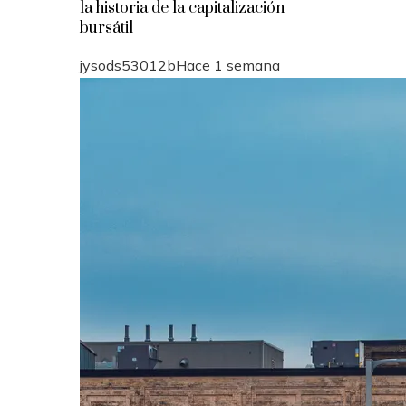
la historia de la capitalización
bursátil
jysods53012b
Hace 1 semana