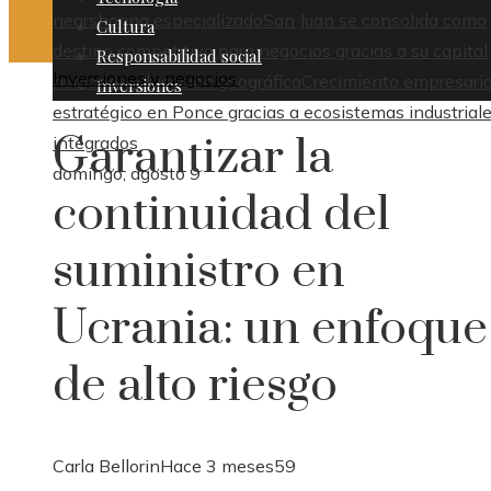
nearshoring especializado
San Juan se consolida como
Cultura
destino competitivo para negocios gracias a su capital
Responsabilidad social
Inversiones y negocios
humano y ubicación geográfica
Crecimiento empresaria
Inversiones
estratégico en Ponce gracias a ecosistemas industrial
Garantizar la
integrados
domingo, agosto 9
continuidad del
suministro en
Ucrania: un enfoque
de alto riesgo
Carla Bellorin
Hace 3 meses
59