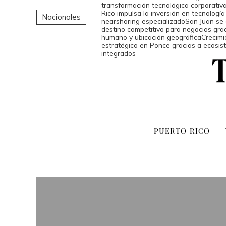
transformación tecnológica corporati
Rico impulsa la inversión en tecnolog
Nacionales
nearshoring especializado
San Juan se
destino competitivo para negocios grac
humano y ubicación geográfica
Crecimi
estratégico en Ponce gracias a ecosis
integrados
PUERTO RICO