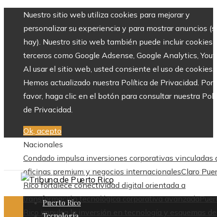
Nuestro sitio web utiliza cookies para mejorar y
personalizar su experiencia y para mostrar anuncios (si
hay). Nuestro sitio web también puede incluir cookies 
terceros como Google Adsense, Google Analytics, Yout
Al usar el sitio web, usted consiente el uso de cookies.
Hemos actualizado nuestra Política de Privacidad. Por
favor, haga clic en el botón para consultar nuestra Polí
de Privacidad.
Ok, acepto
Nacionales
Condado impulsa inversiones corporativas vinculadas 
oficinas premium y negocios internacionales
Claro Pue
Rico fortalece conectividad digital orientada a
transformación tecnológica corporativa avanzada
Puer
Puerto Rico
Rico impulsa la inversión en tecnología y esquemas de
Tecnología