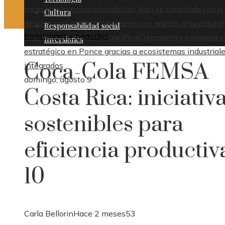
nearshoring especializado
San Juan se consolida como
Cultura
destino competitivo para negocios gracias a su capital
Responsabilidad social
Inversiones y negocios
humano y ubicación geográfica
Crecimiento empresaria
Inversiones
estratégico en Ponce gracias a ecosistemas industrial
Coca-Cola FEMSA
integrados
domingo, agosto 9
Costa Rica: iniciativ
sostenibles para
eficiencia productiva
10
Carla Bellorin
Hace 2 meses
53