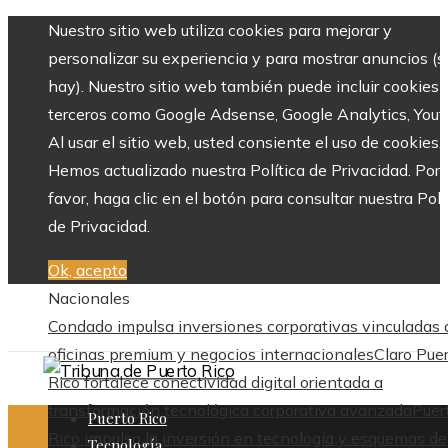
Nuestro sitio web utiliza cookies para mejorar y
personalizar su experiencia y para mostrar anuncios (si
hay). Nuestro sitio web también puede incluir cookies 
terceros como Google Adsense, Google Analytics, Yout
Al usar el sitio web, usted consiente el uso de cookies.
Hemos actualizado nuestra Política de Privacidad. Por
favor, haga clic en el botón para consultar nuestra Polí
de Privacidad.
Ok, acepto
Nacionales
Condado impulsa inversiones corporativas vinculadas 
oficinas premium y negocios internacionales
Claro Pue
Rico fortalece conectividad digital orientada a
transformación tecnológica corporativa avanzada
Puer
Puerto Rico
Rico impulsa la inversión en tecnología y esquemas de
Tecnología