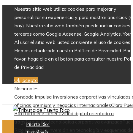
Nuestro sitio web utiliza cookies para mejorar y
personalizar su experiencia y para mostrar anuncios (si
hay). Nuestro sitio web también puede incluir cookies 
terceros como Google Adsense, Google Analytics, Yout
Al usar el sitio web, usted consiente el uso de cookies.
Hemos actualizado nuestra Política de Privacidad. Por
favor, haga clic en el botón para consultar nuestra Polí
de Privacidad.
Ok, acepto
Nacionales
Condado impulsa inversiones corporativas vinculadas 
oficinas premium y negocios internacionales
Claro Pue
Rico fortalece conectividad digital orientada a
transformación tecnológica corporativa avanzada
Puer
Puerto Rico
Rico impulsa la inversión en tecnología y esquemas de
Tecnología