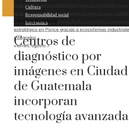
nearshoring especializado
San Juan se consolida como
Cultura
destino competitivo para negocios gracias a su capital
Responsabilidad social
Ciencia y tecnología
humano y ubicación geográfica
Crecimiento empresaria
Inversiones
estratégico en Ponce gracias a ecosistemas industrial
Centros de
integrados
viernes, agosto 7
diagnóstico por
imágenes en Ciudad
de Guatemala
incorporan
tecnología avanzada